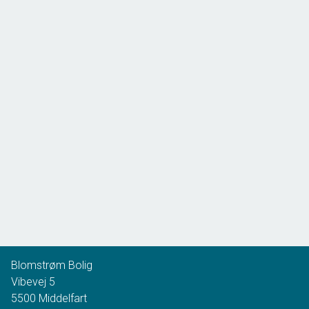
Castorvej 1, Vejlby Fed
5500 Middelfart
2
Boligareal
148
m
2
Grundareal
3.665
m
Ejendomstype
Villa
Blomstrøm Bolig
2.395.000 kr.
Vibevej 5
5500
Middelfart