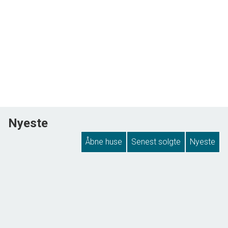
Nyeste
Åbne huse
Senest solgte
Nyeste