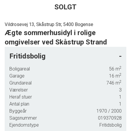
SOLGT
Vildrosevej 13, Skåstrup Str, 5400 Bogense
Ægte sommerhusidyl i rolige
omgivelser ved Skåstrup Strand
Drømmer du om et fristed, hvor roen sænker sig, og
Fritidsbolig
-
sommerhusstemningen er intakt? Så er Vildrosevej 13 ved
Skåstrup Strand et oplagt valg.
2
Boligareal
56
m
2
Garage
16
m
2
Grundareal
746
m
Værelser
3
Heraf stuer
1
Antal plan
1
Byggeår
1970
/ 2000
Sagsnummer
019370928
Ejendomstype
Fritidsbolig