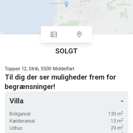
SOLGT
Toppen 12, Strib, 5500 Middelfart
Til dig der ser muligheder frem for
begrænsninger!
Centralt beliggende renoveringsprojekt i Strib
Villa
-
På en attraktiv adresse i Strib finder du denne ældre
2
ejendom fra 1943, som byder på en enestående mulighed
Boligareal
130
m
2
for den rette køber med mod på en større renovering –
Kælderareal
13
m
2
eller muligheden for at starte helt forfra.
Udhus
29
m