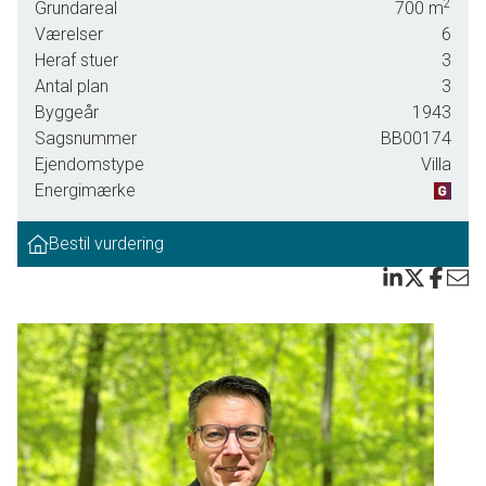
2
Grundareal
700
m
Værelser
6
Heraf stuer
3
Antal plan
3
Byggeår
1943
Sagsnummer
BB00174
Ejendomstype
Villa
Energimærke
Bestil vurdering