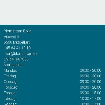
5500 Middelfart
2
Boligareal
148
m
2
Grundareal
3.665
m
Ejendomstype
Villa
Blomstrøm Bolig
2.395.000 kr.
Vibevej 5
5500
Middelfart
+45 64 41 10 10
mail@blomstrom.dk
CVR
41967838
Åbningstider
Mandag
09:00 - 20:00
Tirsdag
09:00 - 20:00
Onsdag
09:00 - 20:00
Torsdag
09:00 - 20:00
Fredag
09:00 - 18:00
Lørdag
10:00 - 17:00
Søndag
10:00 - 17:00