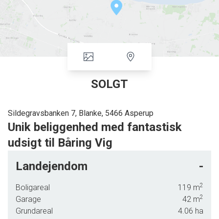
SOLGT
Sildegravsbanken 7, Blanke, 5466 Asperup
Unik beliggenhed med fantastisk
udsigt til Båring Vig
Landejendom
-
2
Boligareal
119
m
2
Garage
42
m
Grundareal
4.06
ha