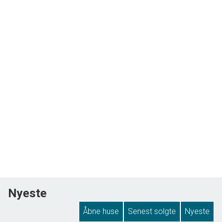
Nyeste
Åbne huse
Senest solgte
Nyeste