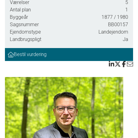
Værelser
5
Antal plan
1
Byggeår
1877
/ 1980
Sagsnummer
BB00157
Ejendomstype
Landejendom
Landbrugspligt
Ja
Bestil vurdering