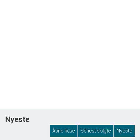
Nyeste
Åbne huse
Senest solgte
Nyeste