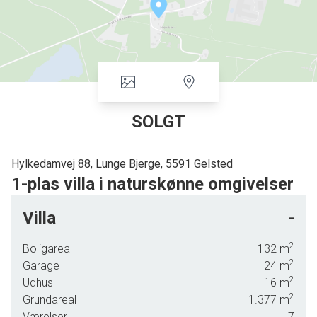
SOLGT
Hylkedamvej 88, Lunge Bjerge, 5591 Gelsted
1-plas villa i naturskønne omgivelser
Leder du efter en prisvenlig villa med god plads og masser
Villa
-
af muligheder? Så er denne 1-plans gulstensvilla fra 1970
på 132 m2 et rigtig godt bud.
2
Boligareal
132
m
2
Garage
24
m
2
Udhus
16
m
2
Grundareal
1.377
m
Værelser
7